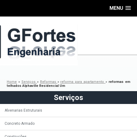
MENU
Home
»
Serviços
»
Reformas
»
reforma para apartamento
»
reformas em
telhados Alphaville Residencial Um
Serviços
Alvenarias Estruturais
Concreto Armado
Construções