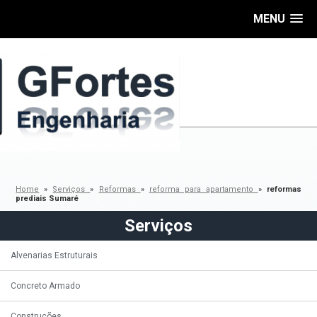
MENU
Home
»
Serviços
»
Reformas
»
reforma para apartamento
»
reformas
prediais Sumaré
Serviços
Alvenarias Estruturais
Concreto Armado
Construções