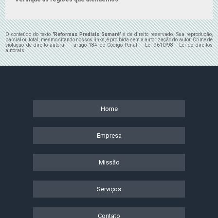
O conteúdo do texto "
Reformas Prediais Sumaré
" é de direito reservado. Sua reprodução,
parcial ou total, mesmo citando nossos links, é proibida sem a autorização do autor. Crime de
violação de direito autoral – artigo 184 do Código Penal –
Lei 9610/98 - Lei de direitos
autorais
.
Home
Empresa
Missão
Serviços
Contato