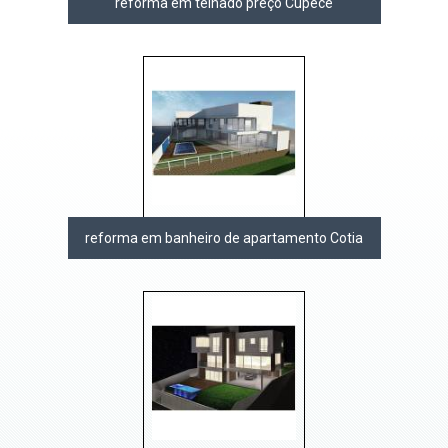
reforma em telhado preço Cupecê
reforma em banheiro de apartamento Cotia