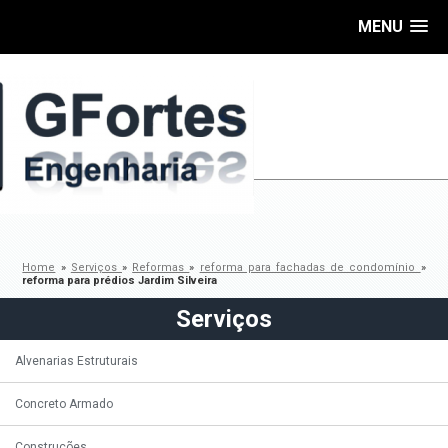
MENU
Home
»
Serviços
»
Reformas
»
reforma para fachadas de condomínio
»
reforma para prédios Jardim Silveira
Serviços
Alvenarias Estruturais
Concreto Armado
Construções