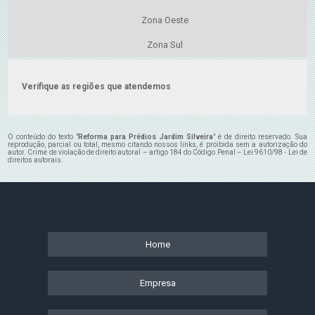
Zona Oeste
Zona Sul
Verifique as regiões que atendemos
O conteúdo do texto "
Reforma para Prédios Jardim Silveira
" é de direito reservado. Sua
reprodução, parcial ou total, mesmo citando nossos links, é proibida sem a autorização do
autor. Crime de violação de direito autoral – artigo 184 do Código Penal –
Lei 9610/98 - Lei de
direitos autorais
.
Home
Empresa