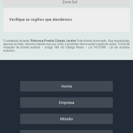
Zona Sul
Verifique as regiões que atendemos
O conteúdo do texto "
Reforma Predial Cidade Jardim
" é de direito reservado. Sua reprodução,
parcial ou total, mesmo citando nossos links, é proibida sem a autorização do autor. Crime de
violação de direito autoral – artigo 184 do Código Penal –
Lei 9610/98 - Lei de direitos
autorais
.
Home
Empresa
Missão