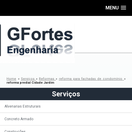
MENU
Home
»
Serviços
»
Reformas
»
reforma para fachadas de condomínio
»
reforma predial Cidade Jardim
Serviços
Alvenarias Estruturais
Concreto Armado
Construções