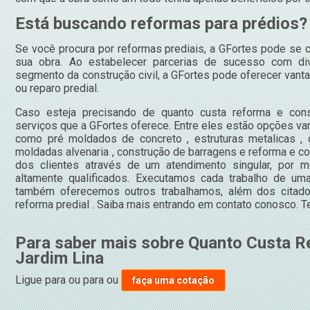
Está buscando reformas para prédios?
Se você procura por reformas prediais, a GFortes pode se c
sua obra. Ao estabelecer parcerias de sucesso com d
segmento da construção civil, a GFortes pode oferecer vant
ou reparo predial.
Caso esteja precisando de quanto custa reforma e cons
serviços que a GFortes oferece. Entre eles estão opções va
como pré moldados de concreto , estruturas metalicas , 
moldadas alvenaria , construção de barragens e reforma e co
dos clientes através de um atendimento singular, por m
altamente qualificados. Executamos cada trabalho de uma 
também oferecemos outros trabalhamos, além dos citado
reforma predial . Saiba mais entrando em contato conosco. 
Para saber mais sobre Quanto Custa 
Jardim Lina
Ligue para
ou para
ou
faça uma cotação