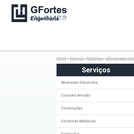
Home
»
Serviços
»
Reformas
»
reforma para pré
Serviços
Alvenarias Estruturais
Concreto Armado
Construções
Estruturas Metálicas
Fundações