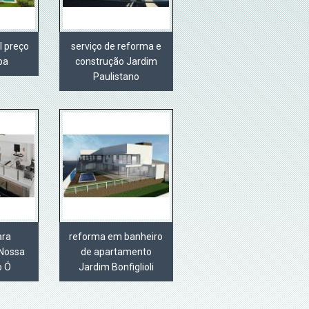
l preço
serviço de reforma e
ba
construção Jardim
Paulistano
ara
reforma em banheiro
Nossa
de apartamento
o Ó
Jardim Bonfiglioli