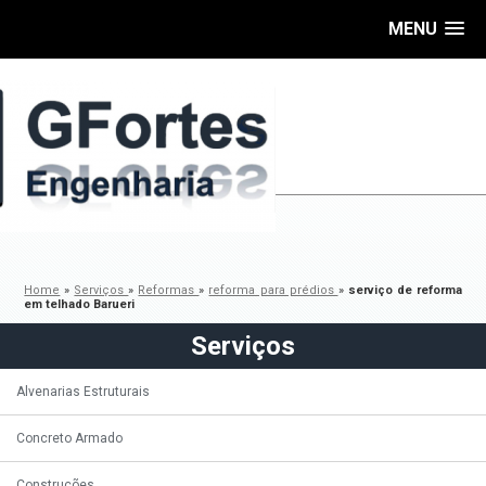
MENU
Home
»
Serviços
»
Reformas
»
reforma para prédios
»
serviço de reforma
em telhado Barueri
Serviços
Alvenarias Estruturais
Concreto Armado
Construções