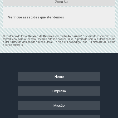
Zona Sul
Verifique as regiões que atendemos
O conteúdo do texto "
Serviço de Reforma em Telhado Barueri
" é de direito reservado. Sua
reprodução, parcial ou total, mesmo citando nossos links, é proibida sem a autorização do
autor. Crime de violação de direito autoral – artigo 184 do Código Penal –
Lei 9610/98 - Lei de
direitos autorais
.
Home
Empresa
Missão