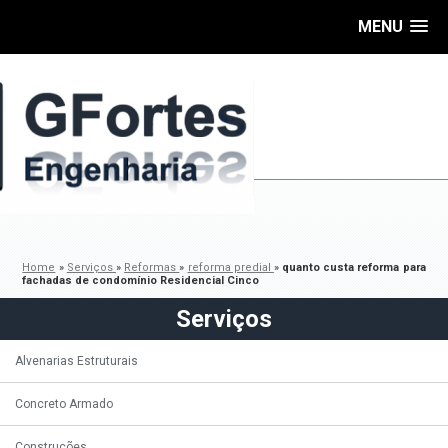
MENU
Home
»
Serviços
»
Reformas
»
reforma predial
»
quanto custa reforma para
fachadas de condomínio Residencial Cinco
Serviços
Alvenarias Estruturais
Concreto Armado
Construções