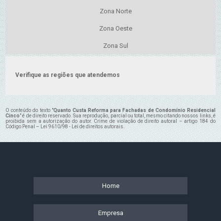
Zona Norte
Zona Oeste
Zona Sul
Verifique as regiões que atendemos
O conteúdo do texto "
Quanto Custa Reforma para Fachadas de Condomínio Residencial
Cinco
" é de direito reservado. Sua reprodução, parcial ou total, mesmo citando nossos links, é
proibida sem a autorização do autor. Crime de violação de direito autoral – artigo 184 do
Código Penal –
Lei 9610/98 - Lei de direitos autorais
.
Home
Empresa