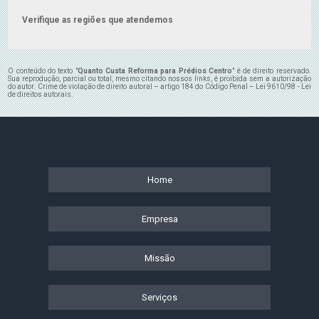
Verifique as regiões que atendemos
O conteúdo do texto "
Quanto Custa Reforma para Prédios Centro
" é de direito reservado.
Sua reprodução, parcial ou total, mesmo citando nossos links, é proibida sem a autorização
do autor. Crime de violação de direito autoral – artigo 184 do Código Penal –
Lei 9610/98 - Lei
de direitos autorais
.
Home
Empresa
Missão
Serviços