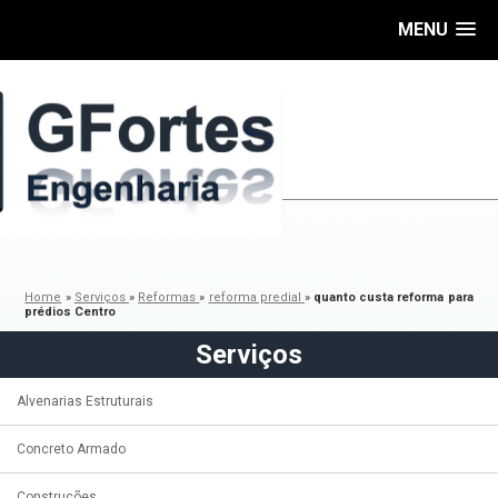
MENU
Home
»
Serviços
»
Reformas
»
reforma predial
»
quanto custa reforma para
prédios Centro
Serviços
Alvenarias Estruturais
Concreto Armado
Construções