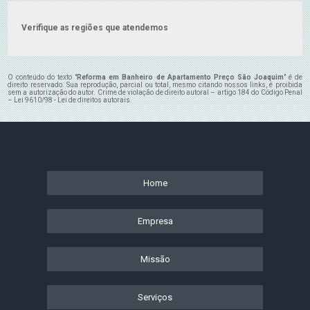
Verifique as regiões que atendemos
O conteúdo do texto "
Reforma em Banheiro de Apartamento Preço São Joaquim
" é de
direito reservado. Sua reprodução, parcial ou total, mesmo citando nossos links, é proibida
sem a autorização do autor. Crime de violação de direito autoral – artigo 184 do Código Penal
–
Lei 9610/98 - Lei de direitos autorais
.
Home
Empresa
Missão
Serviços