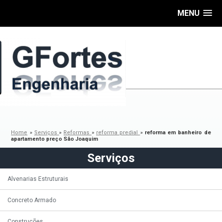
MENU
Home
»
Serviços
»
Reformas
»
reforma predial
»
reforma em banheiro de
apartamento preço São Joaquim
Serviços
Alvenarias Estruturais
Concreto Armado
Construções