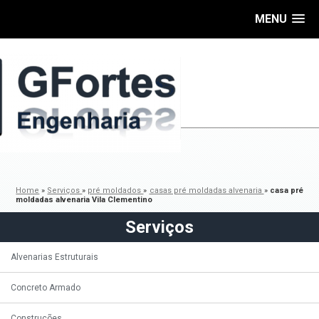
MENU
Home
»
Serviços
»
pré moldados
»
casas pré moldadas alvenaria
»
casa pré
moldadas alvenaria Vila Clementino
Serviços
Alvenarias Estruturais
Concreto Armado
Construções