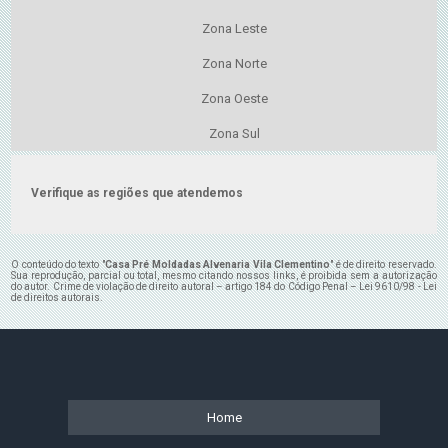
Zona Leste
Zona Norte
Zona Oeste
Zona Sul
Verifique as regiões que atendemos
O conteúdo do texto "
Casa Pré Moldadas Alvenaria Vila Clementino
" é de direito reservado.
Sua reprodução, parcial ou total, mesmo citando nossos links, é proibida sem a autorização
do autor. Crime de violação de direito autoral – artigo 184 do Código Penal –
Lei 9610/98 - Lei
de direitos autorais
.
Home