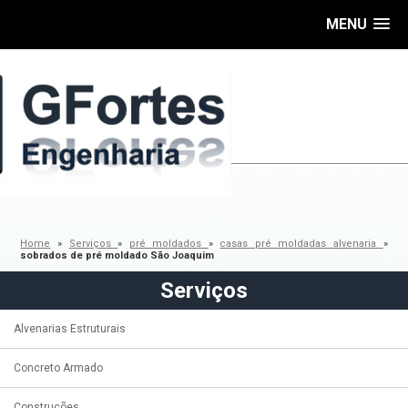
MENU
Home
»
Serviços
»
pré moldados
»
casas pré moldadas alvenaria
»
sobrados de pré moldado São Joaquim
Serviços
Alvenarias Estruturais
Concreto Armado
Construções