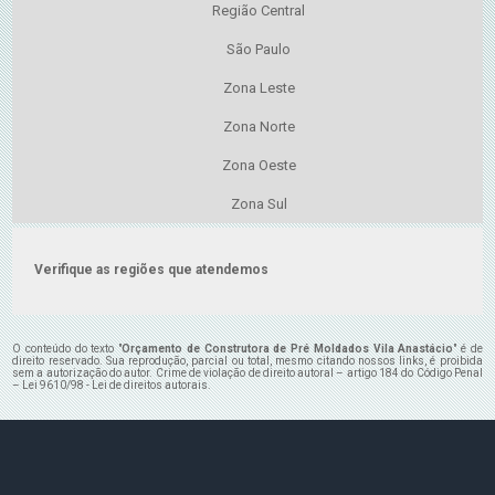
Região Central
São Paulo
Zona Leste
Zona Norte
Zona Oeste
Zona Sul
Verifique as regiões que atendemos
O conteúdo do texto "
Orçamento de Construtora de Pré Moldados Vila Anastácio
" é de
direito reservado. Sua reprodução, parcial ou total, mesmo citando nossos links, é proibida
sem a autorização do autor. Crime de violação de direito autoral – artigo 184 do Código Penal
–
Lei 9610/98 - Lei de direitos autorais
.