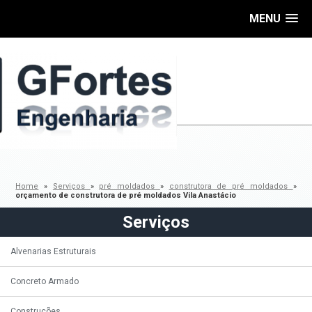
MENU
Home
»
Serviços
»
pré moldados
»
construtora de pré moldados
»
orçamento de construtora de pré moldados Vila Anastácio
Serviços
Alvenarias Estruturais
Concreto Armado
Construções