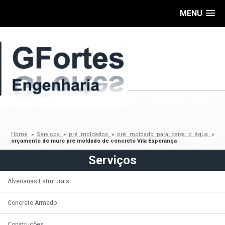
MENU
Home
»
Serviços
»
pré moldados
»
pré moldado para caixa d água
»
orçamento de muro pré moldado de concreto Vila Esperança
Serviços
Alvenarias Estruturais
Concreto Armado
Construções