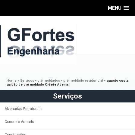
MENU
Home
»
Serviços
»
pré moldados
»
pré moldado residencial
»
quanto custa
galpão de pré moldado Cidade Ademar
Serviços
Alvenarias Estruturais
Concreto Armado
Construções