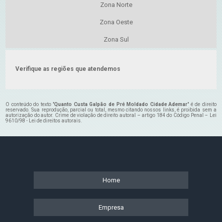
Zona Norte
Zona Oeste
Zona Sul
Verifique as regiões que atendemos
O conteúdo do texto "
Quanto Custa Galpão de Pré Moldado Cidade Ademar
" é de direito
reservado. Sua reprodução, parcial ou total, mesmo citando nossos links, é proibida sem a
autorização do autor. Crime de violação de direito autoral – artigo 184 do Código Penal –
Lei
9610/98 - Lei de direitos autorais
.
Home
Empresa