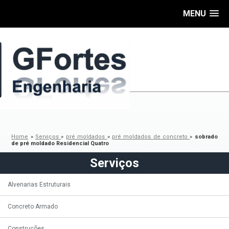
MENU
Home
»
Serviços
»
pré moldados
»
pré moldados de concreto
»
sobrado
de pré moldado Residencial Quatro
Serviços
Alvenarias Estruturais
Concreto Armado
Construções