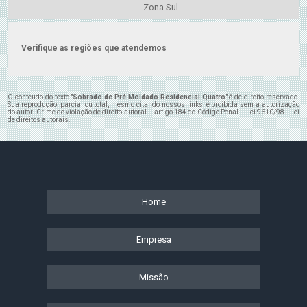
Zona Sul
Verifique as regiões que atendemos
O conteúdo do texto "
Sobrado de Pré Moldado Residencial Quatro
" é de direito reservado.
Sua reprodução, parcial ou total, mesmo citando nossos links, é proibida sem a autorização
do autor. Crime de violação de direito autoral – artigo 184 do Código Penal –
Lei 9610/98 - Lei
de direitos autorais
.
Home
Empresa
Missão