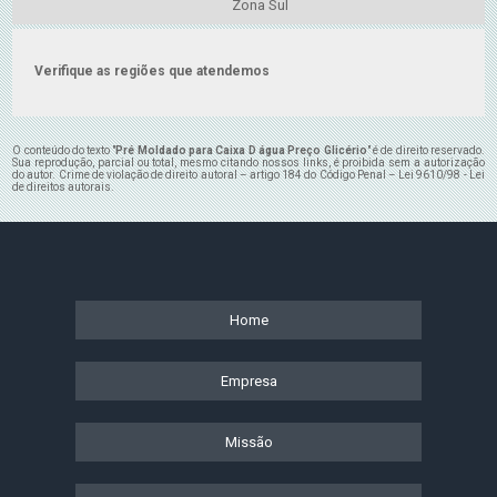
Zona Sul
Verifique as regiões que atendemos
O conteúdo do texto "
Pré Moldado para Caixa D água Preço Glicério
" é de direito reservado.
Sua reprodução, parcial ou total, mesmo citando nossos links, é proibida sem a autorização
do autor. Crime de violação de direito autoral – artigo 184 do Código Penal –
Lei 9610/98 - Lei
de direitos autorais
.
Home
Empresa
Missão