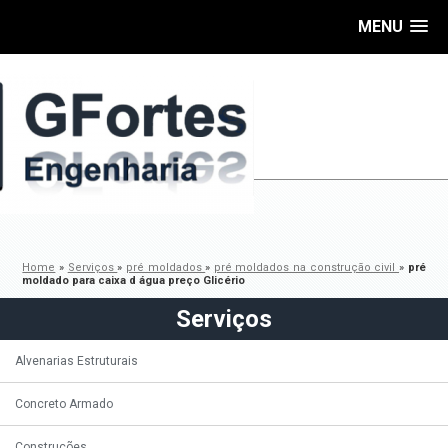
MENU
Home
»
Serviços
»
pré moldados
»
pré moldados na construção civil
»
pré
moldado para caixa d água preço Glicério
Serviços
Alvenarias Estruturais
Concreto Armado
Construções