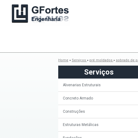
Home
»
Serviços
»
pré moldados
»
sobrado de 
Serviços
Alvenarias Estruturais
Concreto Armado
Construções
Estruturas Metálicas
Fundações