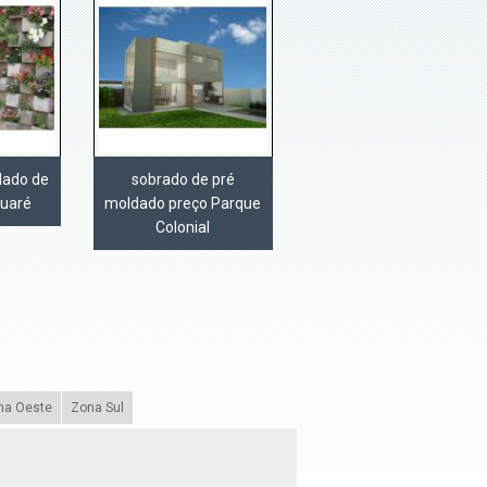
dado de
sobrado de pré
guaré
moldado preço Parque
Colonial
na Oeste
Zona Sul