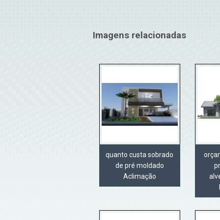
Imagens relacionadas
quanto custa sobrado
orça
de pré moldado
p
Aclimação
alv