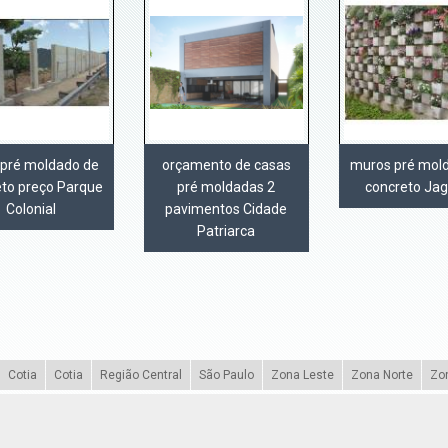
pré moldado de
orçamento de casas
muros pré mol
eto preço Parque
pré moldadas 2
concreto Ja
Colonial
pavimentos Cidade
Patriarca
Cotia
Cotia
Região Central
São Paulo
Zona Leste
Zona Norte
Zo