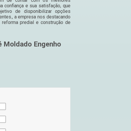
lém de contar com os melhores
a confiança e sua satisfação, que
etivo de disponibilizar opções
ientes., a empresa nos destacando
reforma predial e construção de
ré Moldado Engenho