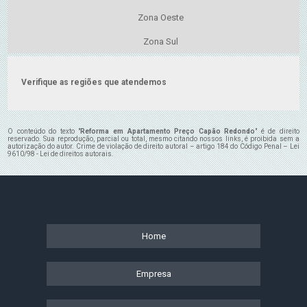
Zona Oeste
Zona Sul
Verifique as regiões que atendemos
O conteúdo do texto "
Reforma em Apartamento Preço Capão Redondo
" é de direito
reservado. Sua reprodução, parcial ou total, mesmo citando nossos links, é proibida sem a
autorização do autor. Crime de violação de direito autoral – artigo 184 do Código Penal –
Lei
9610/98 - Lei de direitos autorais
.
Home
Empresa