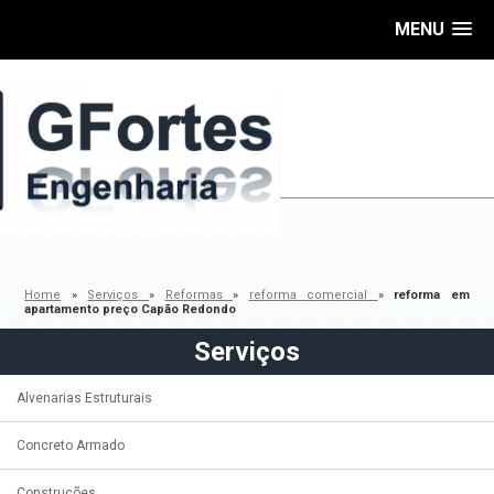
MENU
Home
»
Serviços
»
Reformas
»
reforma comercial
»
reforma em
apartamento preço Capão Redondo
Serviços
Alvenarias Estruturais
Concreto Armado
Construções