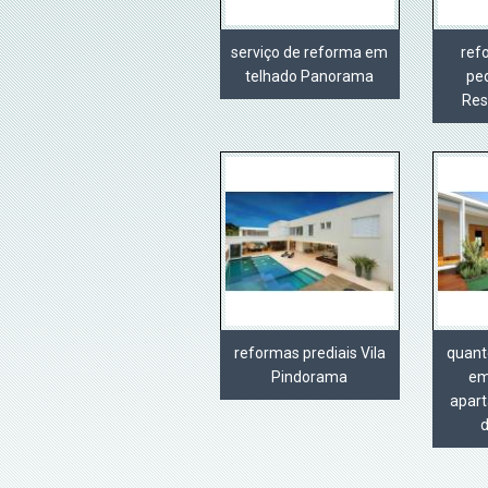
serviço de reforma em
ref
telhado Panorama
pe
Res
reformas prediais Vila
quant
Pindorama
em
apar