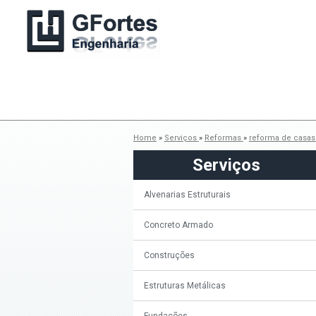
Home
»
Serviços
»
Reformas
»
reforma de casa
Serviços
Alvenarias Estruturais
Concreto Armado
Construções
Estruturas Metálicas
Fundações