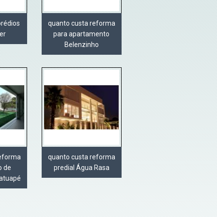
prédios
quanto custa reforma
er
para apartamento
Belenzinho
reforma
quanto custa reforma
o de
predial Água Rasa
atuapé