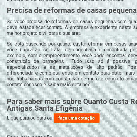
Precisa de reformas de casas pequen
Se você precisa de reformas de casas pequenas com qual
deve estabelecer contato. A empresa é experiente neste s
melhor projeto civil para a sua área.
Se está buscando por quanto custa reforma em casas antig
você busca ao se tratar de engenharia é encontrada po
exemplo, com o empreendimento você pode encontrar serv
construção de barragens . Tudo isso só é possível g
especializados e as instalações de alto padrão. Po
diferenciada e completa, entre em contato para obter mais 
nós trabalhamos com construção de muro e concreto armad
contato conosco e saiba mais detalhes.
Para saber mais sobre Quanto Custa 
Antigas Santa Efigênia
Ligue para
ou para
ou
faça uma cotação