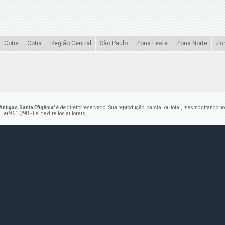
Cotia
Cotia
Região Central
São Paulo
Zona Leste
Zona Norte
Zo
ntigas Santa Efigênia
" é de direito reservado. Sua reprodução, parcial ou total, mesmo citando n
–
Lei 9610/98 - Lei de direitos autorais
.