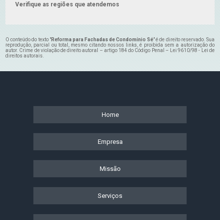
Verifique as regiões que atendemos
O conteúdo do texto "
Reforma para Fachadas de Condomínio Sé
" é de direito reservado. Sua
reprodução, parcial ou total, mesmo citando nossos links, é proibida sem a autorização do
autor. Crime de violação de direito autoral – artigo 184 do Código Penal –
Lei 9610/98 - Lei de
direitos autorais
.
Home
Empresa
Missão
Serviços