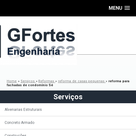
MENU
Home
»
Serviços
»
Reformas
»
reforma de casas pequenas
»
reforma para
fachadas de condomínio Sé
Serviços
Alvenarias Estruturais
Concreto Armado
Construções