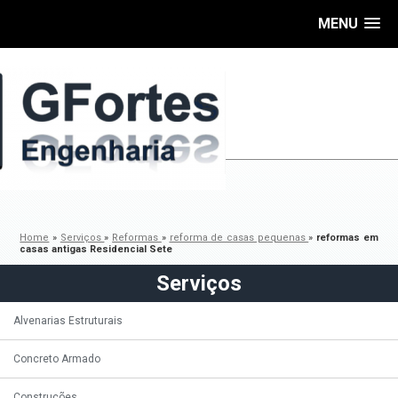
MENU
Home
»
Serviços
»
Reformas
»
reforma de casas pequenas
»
reformas em
casas antigas Residencial Sete
Serviços
Alvenarias Estruturais
Concreto Armado
Construções