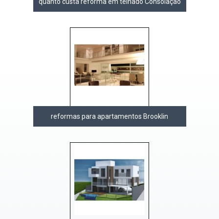
quanto custa reforma em telhado Consolação
reformas para apartamentos Brooklin