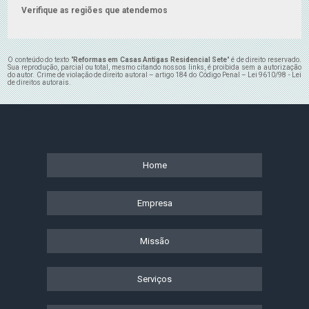
Verifique as regiões que atendemos
O conteúdo do texto "
Reformas em Casas Antigas Residencial Sete
" é de direito reservado.
Sua reprodução, parcial ou total, mesmo citando nossos links, é proibida sem a autorização
do autor. Crime de violação de direito autoral – artigo 184 do Código Penal –
Lei 9610/98 - Lei
de direitos autorais
.
Home
Empresa
Missão
Serviços