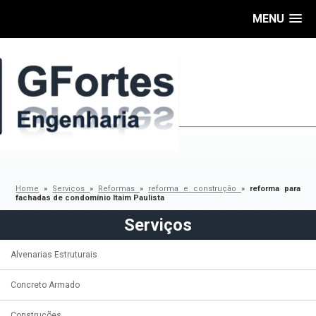
MENU
Home
»
Serviços
»
Reformas
»
reforma e construção
»
reforma para
fachadas de condomínio Itaim Paulista
Serviços
Alvenarias Estruturais
Concreto Armado
Construções