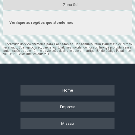
Zona Sul
Verifique as regiões que atendemos
O conteúdo do texto "
Reforma para Fachadas de Condomínio Itaim Paulista
" é de direito
reservado. Sua reprodução, parcial ou total, mesmo citando nossos links, é proibida sem a
autorização do autor. Crime de violação de direito autoral – artigo 184 do Código Penal –
Lei
9610/98 - Lei de direitos autorais
.
Home
Empresa
Missão