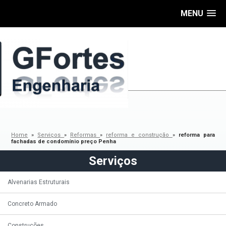
MENU
Home
»
Serviços
»
Reformas
»
reforma e construção
»
reforma para
fachadas de condomínio preço Penha
Serviços
Alvenarias Estruturais
Concreto Armado
Construções