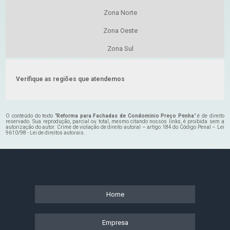
Zona Norte
Zona Oeste
Zona Sul
Verifique as regiões que atendemos
O conteúdo do texto "
Reforma para Fachadas de Condomínio Preço Penha
" é de direito
reservado. Sua reprodução, parcial ou total, mesmo citando nossos links, é proibida sem a
autorização do autor. Crime de violação de direito autoral – artigo 184 do Código Penal –
Lei
9610/98 - Lei de direitos autorais
.
Home
Empresa