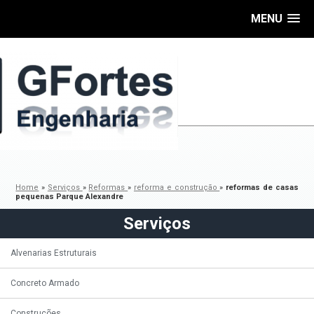
MENU
Home
»
Serviços
»
Reformas
»
reforma e construção
»
reformas de casas
pequenas Parque Alexandre
Serviços
Alvenarias Estruturais
Concreto Armado
Construções