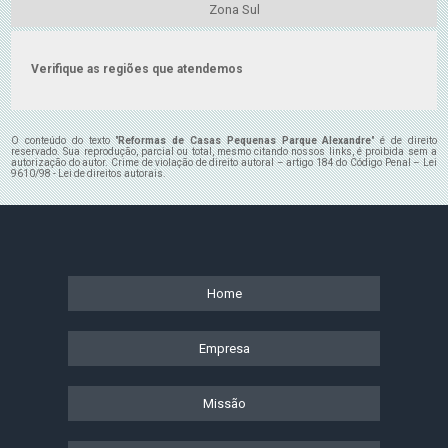
Zona Sul
Verifique as regiões que atendemos
O conteúdo do texto "
Reformas de Casas Pequenas Parque Alexandre
" é de direito
reservado. Sua reprodução, parcial ou total, mesmo citando nossos links, é proibida sem a
autorização do autor. Crime de violação de direito autoral – artigo 184 do Código Penal –
Lei
9610/98 - Lei de direitos autorais
.
Home
Empresa
Missão