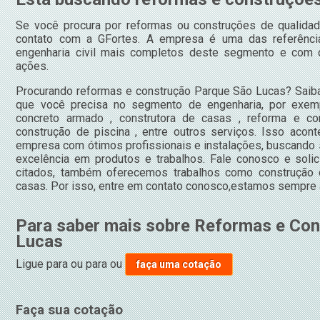
Se você procura por reformas ou construções de qualida
contato com a GFortes. A empresa é uma das referênci
engenharia civil mais completos deste segmento e com c
ações.
Procurando reformas e construção Parque São Lucas? Saiba
que você precisa no segmento de engenharia, por exemp
concreto armado , construtora de casas , reforma e con
construção de piscina , entre outros serviços. Isso acon
empresa com ótimos profissionais e instalações, buscando s
excelência em produtos e trabalhos. Fale conosco e solic
citados, também oferecemos trabalhos como construção 
casas. Por isso, entre em contato conosco,estamos sempre a
Para saber mais sobre Reformas e Co
Lucas
Ligue para
ou para
ou
faça uma cotação
Faça sua cotação