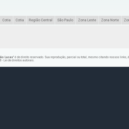
Cotia
Cotia
Região Central
São Paulo
Zona Leste
Zona Norte
Zo
São Lucas
" é de direito reservado. Sua reprodução, parcial ou total, mesmo citando nossos links,
 - Lei de direitos autorais
.