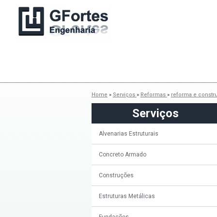
Home
»
Serviços
»
Reformas
»
reforma e const
Serviços
Alvenarias Estruturais
Concreto Armado
Construções
Estruturas Metálicas
Fundações