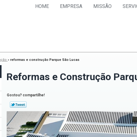
HOME
EMPRESA
MISSÃO
SERVI
rução
»
reformas e construção Parque São Lucas
Reformas e Construção Parq
Gostou? compartilhe!