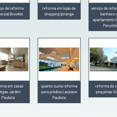
iço de reforma
reforma em lojas de
serviço de ref
rcial Brooklin
shopping Ipiranga
banheiro 
apartamento 
Peruche
orma em casas
quanto custa reforma
reforma de 
tigas Jardim
para prédios Lauzane
pequenas Ce
Paulista
Paulista