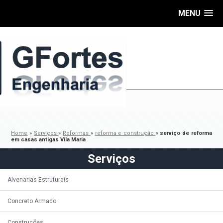
MENU
Home
»
Serviços
»
Reformas
»
reforma e construção
»
serviço de reforma
em casas antigas Vila Maria
Serviços
Alvenarias Estruturais
Concreto Armado
Construções