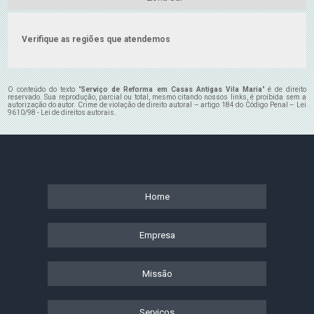
Verifique as regiões que atendemos
O conteúdo do texto "
Serviço de Reforma em Casas Antigas Vila Maria
" é de direito
reservado. Sua reprodução, parcial ou total, mesmo citando nossos links, é proibida sem a
autorização do autor. Crime de violação de direito autoral – artigo 184 do Código Penal –
Lei
9610/98 - Lei de direitos autorais
.
Home
Empresa
Missão
Serviços