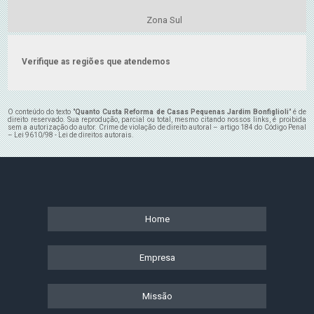
Zona Sul
Verifique as regiões que atendemos
O conteúdo do texto "
Quanto Custa Reforma de Casas Pequenas Jardim Bonfiglioli
" é de
direito reservado. Sua reprodução, parcial ou total, mesmo citando nossos links, é proibida
sem a autorização do autor. Crime de violação de direito autoral – artigo 184 do Código Penal
–
Lei 9610/98 - Lei de direitos autorais
.
Home
Empresa
Missão