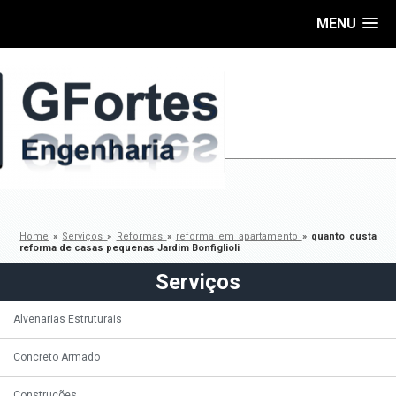
MENU
Home
»
Serviços
»
Reformas
»
reforma em apartamento
»
quanto custa
reforma de casas pequenas Jardim Bonfiglioli
Serviços
Alvenarias Estruturais
Concreto Armado
Construções