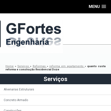
MENU
Home
»
Serviços
»
Reformas
»
reforma em apartamento
»
quanto custa
reforma e construção Residencial Doze
Serviços
Alvenarias Estruturais
Concreto Armado
Construções