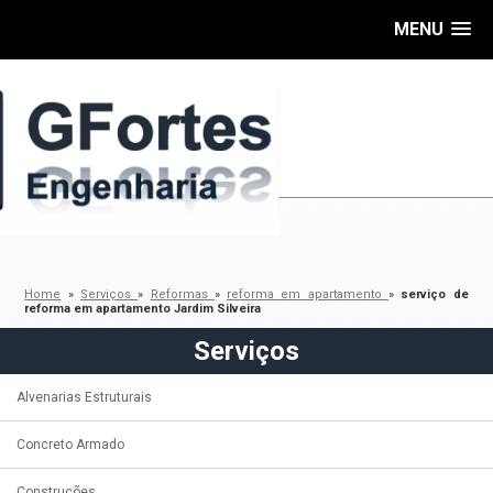
MENU
Home
»
Serviços
»
Reformas
»
reforma em apartamento
»
serviço de
reforma em apartamento Jardim Silveira
Serviços
Alvenarias Estruturais
Concreto Armado
Construções