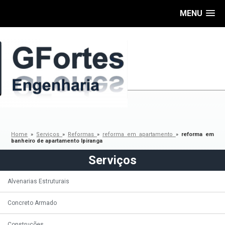
MENU
Home
»
Serviços
»
Reformas
»
reforma em apartamento
»
reforma em
banheiro de apartamento Ipiranga
Serviços
Alvenarias Estruturais
Concreto Armado
Construções