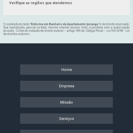
Verifique as regiões que atendemos
O conteúdo do texto "
Reforma em Banheiro de Apartamento Ipiranga
" é de direito reservado.
Sua reprodução, parcial ou total, mesmo citando nossos links, é proibida sem a autorização
do autor. Crime de violação de direito autoral – artigo 184 do Código Penal –
Lei 9610/98 - Lei
de direitos autorais
.
Home
Empresa
Missão
Serviços