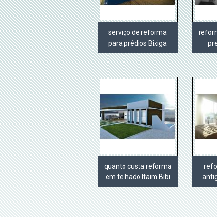
serviço de reforma
refor
para prédios Bixiga
pr
quanto custa reforma
ref
em telhado Itaim Bibi
anti