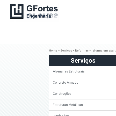
Home
»
Serviços
»
Reformas
»
reforma em apar
Serviços
Alvenarias Estruturais
Concreto Armado
Construções
Estruturas Metálicas
Fundações