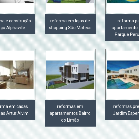
ma e construção
reforma em lojas de
reforma p
eço Alphaville
shopping São Mateus
apartamento 
Parque Per
orma em casas
reformas em
reformas pre
gas Artur Alvim
apartamentos Bairro
Jardim Espe
do Limão