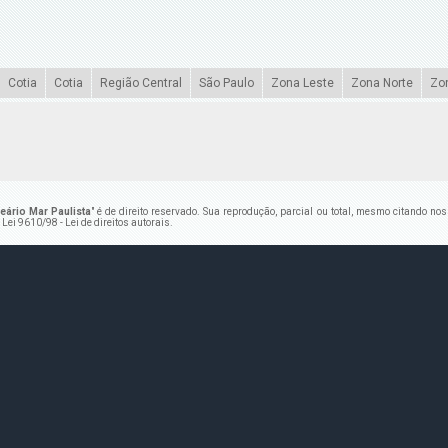
Cotia
Cotia
Região Central
São Paulo
Zona Leste
Zona Norte
Zo
ário Mar Paulista
" é de direito reservado. Sua reprodução, parcial ou total, mesmo citando no
–
Lei 9610/98 - Lei de direitos autorais
.