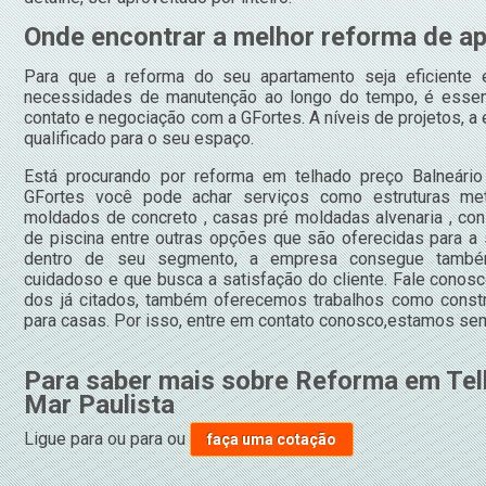
Onde encontrar a melhor reforma de a
Para que a reforma do seu apartamento seja eficiente 
necessidades de manutenção ao longo do tempo, é essen
contato e negociação com a GFortes. A níveis de projetos, 
qualificado para o seu espaço.
Está procurando por reforma em telhado preço Balneári
GFortes você pode achar serviços como estruturas met
moldados de concreto , casas pré moldadas alvenaria , con
de piscina entre outras opções que são oferecidas para a
dentro de seu segmento, a empresa consegue também
cuidadoso e que busca a satisfação do cliente. Fale conosco
dos já citados, também oferecemos trabalhos como const
para casas. Por isso, entre em contato conosco,estamos sem
Para saber mais sobre Reforma em Tel
Mar Paulista
Ligue para
ou para
ou
faça uma cotação