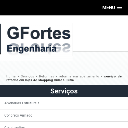
MENU
Home
»
Serviços
»
Reformas
»
reforma em apartamento
»
serviço de
reforma em lojas de shopping Cidade Dutra
Serviços
Alvenarias Estruturais
Concreto Armado
Construções