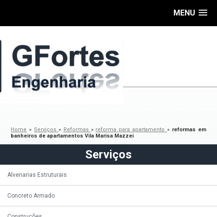
MENU
Home
»
Serviços
»
Reformas
»
reforma para apartamento
»
reformas em
banheiros de apartamentos Vila Marisa Mazzei
Serviços
Alvenarias Estruturais
Concreto Armado
Construções