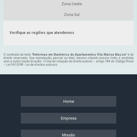
Zona Oeste
Zona Sul
Verifique as regiões que atendemos
O conteúdo do texto "
Reformas em Banheiros de Apartamentos Vila Marisa Mazzei
" é de
direito reservado. Sua reprodução, parcial ou total, mesmo citando nossos links, é proibida
sem a autorização do autor. Crime de violação de direito autoral – artigo 184 do Código Penal
–
Lei 9610/98 - Lei de direitos autorais
.
Home
Empresa
Missão