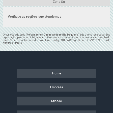
Zona Sul
Verifique as regiões que atendemos
O conteúdo do texto "
Reformas em Casas Antigas Rio Pequeno
" é de direito reservado. Sua
reprodução, parcial ou total, mesmo citando nossos links, é proibida sem a autorização do
autor. Crime de violação de direito autoral – artigo 184 do Código Penal –
Lei 9610/98 - Lei de
direitos autorais
.
Home
Empresa
Missão