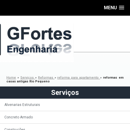
MENU
Home
»
Serviços
»
Reformas
»
reforma para apartamento
»
reformas em
casas antigas Rio Pequeno
Serviços
Alvenarias Estruturais
Concreto Armado
Construções