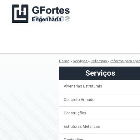
Home
»
Serviços
»
Reformas
»
reforma para apa
Serviços
Alvenarias Estruturais
Concreto Armado
Construções
Estruturas Metálicas
Fundações