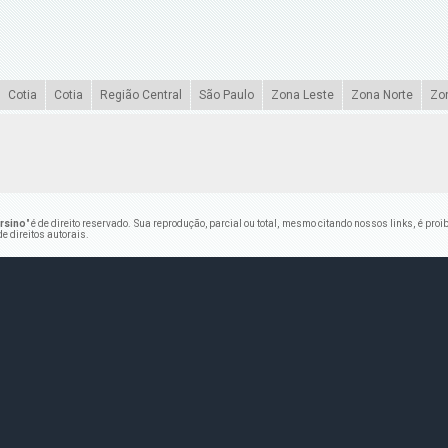
Cotia
Cotia
Região Central
São Paulo
Zona Leste
Zona Norte
Zo
rsino
" é de direito reservado. Sua reprodução, parcial ou total, mesmo citando nossos links, é proi
de direitos autorais
.