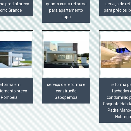
ma predial preço
quanto custa reforma
serviço de r
orro Grande
para apartamento
para prédios I
Lapa
reforma em
serviço de reforma e
reforma p
tamento preço
construção
fachadas 
Pompéia
Sapopemba
condomínio 
Conjunto Habit
Padre Manoe
Nóbreg