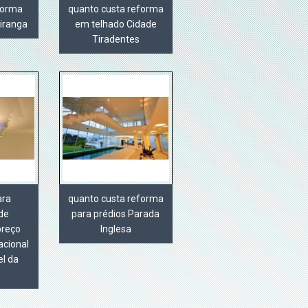
eforma
quanto custa reforma
piranga
em telhado Cidade
Tiradentes
ara
quanto custa reforma
de
para prédios Parada
preço
Inglesa
acional
l da
a