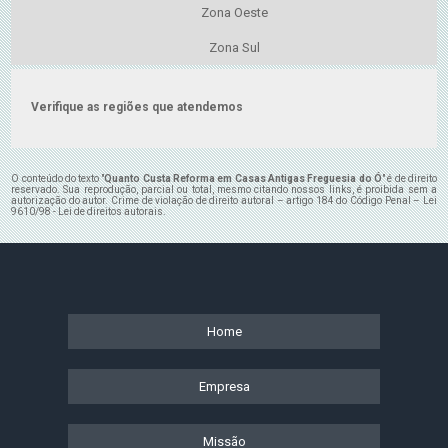
Zona Oeste
Zona Sul
Verifique as regiões que atendemos
O conteúdo do texto "
Quanto Custa Reforma em Casas Antigas Freguesia do Ó
" é de direito
reservado. Sua reprodução, parcial ou total, mesmo citando nossos links, é proibida sem a
autorização do autor. Crime de violação de direito autoral – artigo 184 do Código Penal –
Lei
9610/98 - Lei de direitos autorais
.
Home
Empresa
Missão