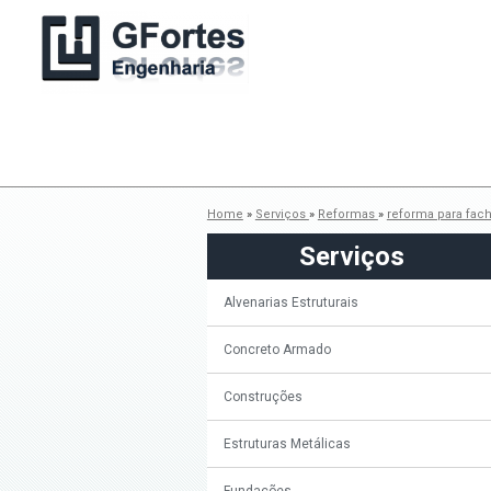
Home
»
Serviços
»
Reformas
»
reforma para fa
Serviços
Alvenarias Estruturais
Concreto Armado
Construções
Estruturas Metálicas
Fundações