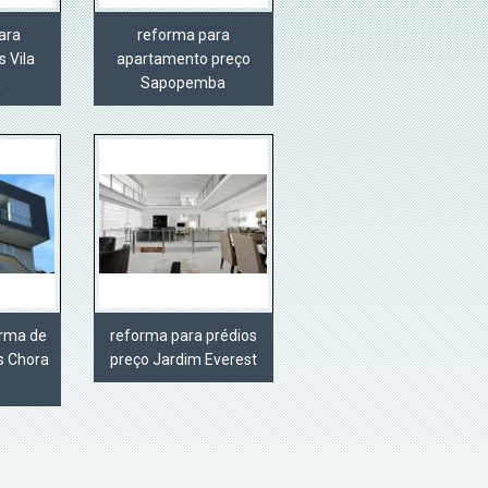
ara
reforma para
 Vila
apartamento preço
a
Sapopemba
orma de
reforma para prédios
s Chora
preço Jardim Everest