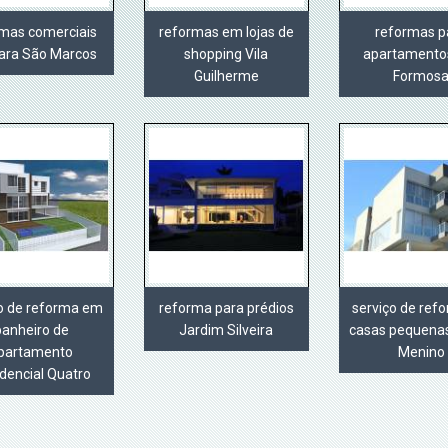
rmas comerciais
reformas em lojas de
reformas p
ara São Marcos
shopping Vila
apartamentos
Guilherme
Formos
ço de reforma em
reforma para prédios
serviço de ref
banheiro de
Jardim Silveira
casas pequena
partamento
Menino
dencial Quatro