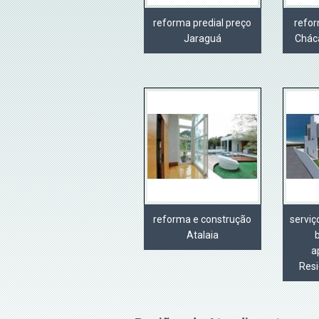
reforma predial preço
refo
Jaraguá
Chác
reforma e construção
servi
Atalaia
a
Resi