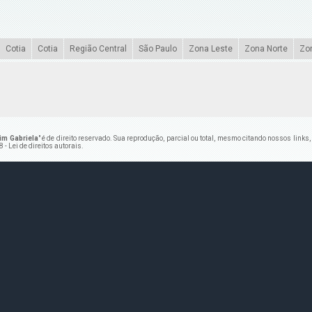
Cotia
Cotia
Região Central
São Paulo
Zona Leste
Zona Norte
Zo
im Gabriela
" é de direito reservado. Sua reprodução, parcial ou total, mesmo citando nossos links
 - Lei de direitos autorais
.