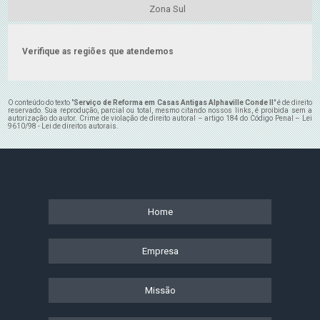
Zona Sul
Verifique as regiões que atendemos
O conteúdo do texto "
Serviço de Reforma em Casas Antigas Alphaville Conde II
" é de direito
reservado. Sua reprodução, parcial ou total, mesmo citando nossos links, é proibida sem a
autorização do autor. Crime de violação de direito autoral – artigo 184 do Código Penal –
Lei
9610/98 - Lei de direitos autorais
.
Home
Empresa
Missão