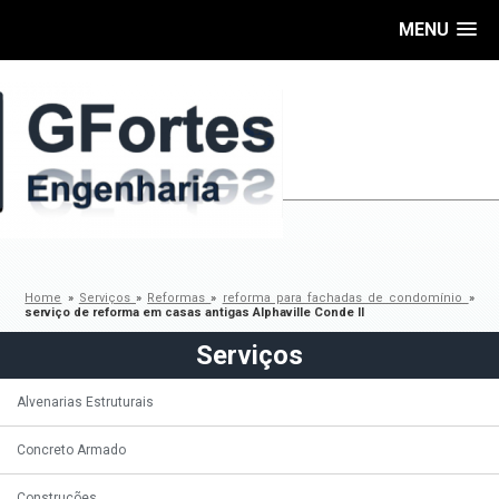
MENU
Home
»
Serviços
»
Reformas
»
reforma para fachadas de condomínio
»
serviço de reforma em casas antigas Alphaville Conde II
Serviços
Alvenarias Estruturais
Concreto Armado
Construções