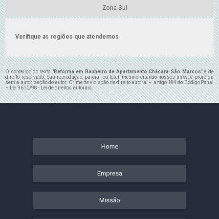
Zona Sul
Verifique as regiões que atendemos
O conteúdo do texto "
Reforma em Banheiro de Apartamento Chácara São Marcos
" é de
direito reservado. Sua reprodução, parcial ou total, mesmo citando nossos links, é proibida
sem a autorização do autor. Crime de violação de direito autoral – artigo 184 do Código Penal
–
Lei 9610/98 - Lei de direitos autorais
.
Home
Empresa
Missão