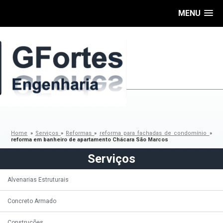
MENU
Home
»
Serviços
»
Reformas
»
reforma para fachadas de condomínio
»
reforma em banheiro de apartamento Chácara São Marcos
Serviços
Alvenarias Estruturais
Concreto Armado
Construções