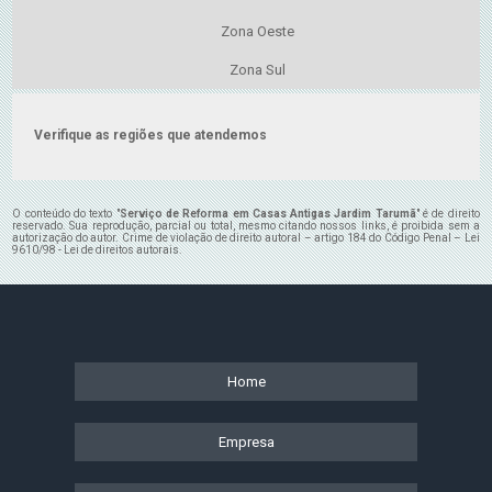
Zona Oeste
Zona Sul
Verifique as regiões que atendemos
O conteúdo do texto "
Serviço de Reforma em Casas Antigas Jardim Tarumã
" é de direito
reservado. Sua reprodução, parcial ou total, mesmo citando nossos links, é proibida sem a
autorização do autor. Crime de violação de direito autoral – artigo 184 do Código Penal –
Lei
9610/98 - Lei de direitos autorais
.
Home
Empresa