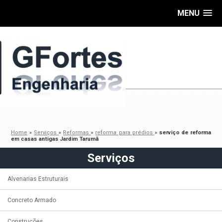
MENU
Home
»
Serviços
»
Reformas
»
reforma para prédios
»
serviço de reforma
em casas antigas Jardim Tarumã
Serviços
Alvenarias Estruturais
Concreto Armado
Construções