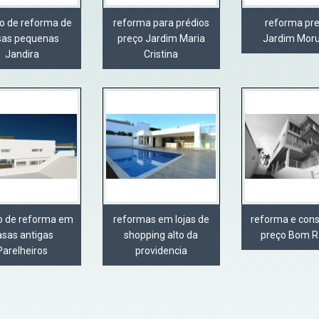
ço de reforma de
reforma para prédios
reforma pre
sas pequenas
preço Jardim Maria
Jardim Mor
Jandira
Cristina
ço de reforma em
reformas em lojas de
reforma e con
asas antigas
shopping alto da
preço Bom R
Parelheiros
providencia