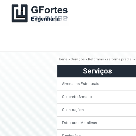
Home
»
Serviços
»
Reformas
»
reforma predial
»
Serviços
Alvenarias Estruturais
Concreto Armado
Construções
Estruturas Metálicas
Fundações