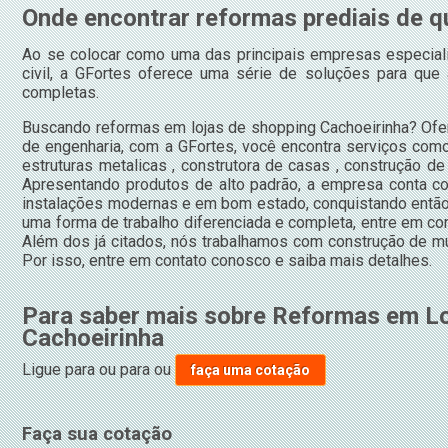
Onde encontrar reformas prediais de q
Ao se colocar como uma das principais empresas especial
civil, a GFortes oferece uma série de soluções para que
completas.
Buscando reformas em lojas de shopping Cachoeirinha? Ofe
de engenharia, com a GFortes, você encontra serviços com
estruturas metalicas , construtora de casas , construção de p
Apresentando produtos de alto padrão, a empresa conta co
instalações modernas e em bom estado, conquistando então
uma forma de trabalho diferenciada e completa, entre em co
Além dos já citados, nós trabalhamos com construção de m
Por isso, entre em contato conosco e saiba mais detalhes.
Para saber mais sobre Reformas em Lo
Cachoeirinha
Ligue para
ou para
ou
faça uma cotação
Faça sua cotação