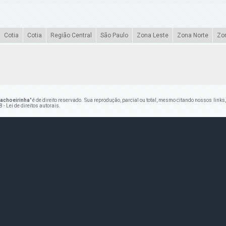
Cotia
Cotia
Região Central
São Paulo
Zona Leste
Zona Norte
Zo
achoeirinha
" é de direito reservado. Sua reprodução, parcial ou total, mesmo citando nossos links
 - Lei de direitos autorais
.