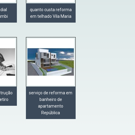
dial
quanto custa reforma
umbi
em telhado Vila Maria
strução
serviço de reforma em
etiro
banheiro de
apartamento
República