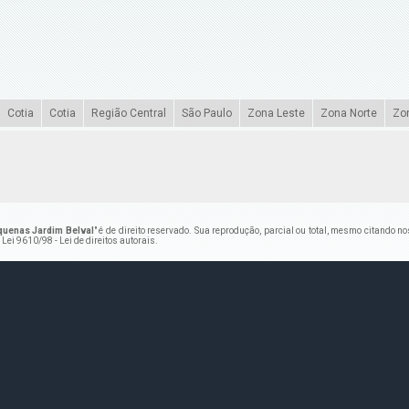
Cotia
Cotia
Região Central
São Paulo
Zona Leste
Zona Norte
Zo
quenas Jardim Belval
" é de direito reservado. Sua reprodução, parcial ou total, mesmo citando n
–
Lei 9610/98 - Lei de direitos autorais
.