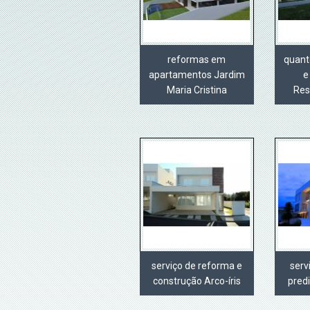
reformas em
quant
apartamentos Jardim
e
Maria Cristina
Res
serviço de reforma e
serv
construção Arco-íris
predi