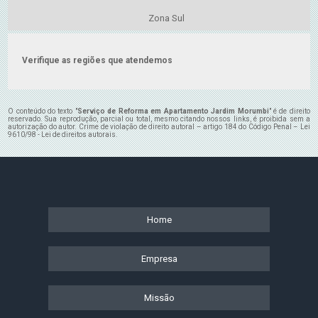
Zona Sul
Verifique as regiões que atendemos
O conteúdo do texto "
Serviço de Reforma em Apartamento Jardim Morumbi
" é de direito
reservado. Sua reprodução, parcial ou total, mesmo citando nossos links, é proibida sem a
autorização do autor. Crime de violação de direito autoral – artigo 184 do Código Penal –
Lei
9610/98 - Lei de direitos autorais
.
Home
Empresa
Missão