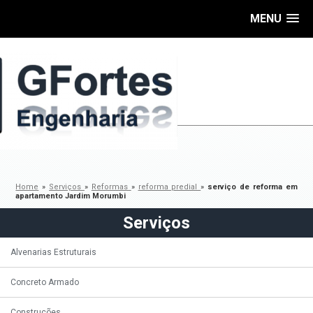
MENU
Home
»
Serviços
»
Reformas
»
reforma predial
»
serviço de reforma em
apartamento Jardim Morumbi
Serviços
Alvenarias Estruturais
Concreto Armado
Construções