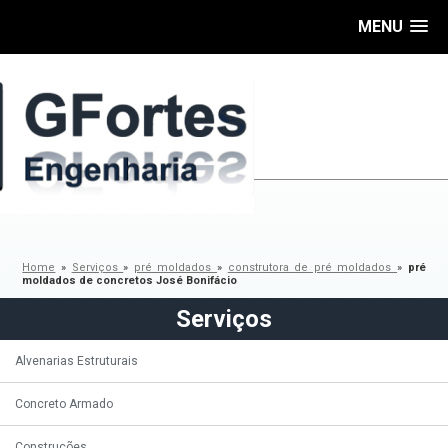
MENU
Home
»
Serviços
»
pré moldados
»
construtora de pré moldados
»
pré
moldados de concretos José Bonifácio
Serviços
Alvenarias Estruturais
Concreto Armado
Construções