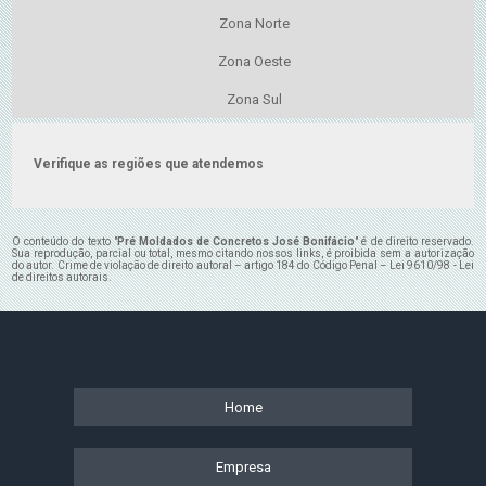
Zona Norte
Zona Oeste
Zona Sul
Verifique as regiões que atendemos
O conteúdo do texto "
Pré Moldados de Concretos José Bonifácio
" é de direito reservado.
Sua reprodução, parcial ou total, mesmo citando nossos links, é proibida sem a autorização
do autor. Crime de violação de direito autoral – artigo 184 do Código Penal –
Lei 9610/98 - Lei
de direitos autorais
.
Home
Empresa