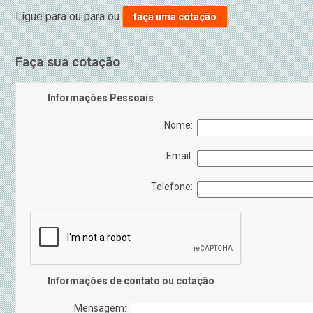
Ligue para
ou para
ou
faça uma cotação
Faça sua cotação
Informações Pessoais
Nome:
Email:
Telefone:
Informações de contato ou cotação
Mensagem: