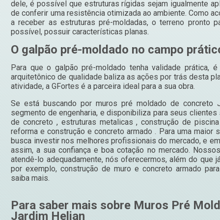
dele, é possível que estruturas rígidas sejam igualmente a
de conferir uma resistência otimizada ao ambiente. Como 
a receber as estruturas pré-moldadas, o terreno pronto p
possível, possuir características planas.
O galpão pré-moldado no campo prátic
Para que o galpão pré-moldado tenha validade prática, é 
arquitetônico de qualidade baliza as ações por trás desta pl
atividade, a GFortes é a parceira ideal para a sua obra.
Se está buscando por muros pré moldado de concreto Ja
segmento de engenharia, e disponibiliza para seus cliente
de concreto , estruturas metalicas , construção de piscina
reforma e construção e concreto armado . Para uma maior s
busca investir nos melhores profissionais do mercado, e em
assim, a sua confiança e boa cotação no mercado. Nossos 
atendê-lo adequadamente, nós oferecermos, além do que já 
por exemplo, construção de muro e concreto armado para
saiba mais.
Para saber mais sobre Muros Pré Mol
Jardim Helian