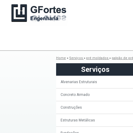
Home
»
Serviços
»
pré moldados
»
galpão de p
Serviços
Alvenarias Estruturais
Concreto Armado
Construções
Estruturas Metálicas
Fundações