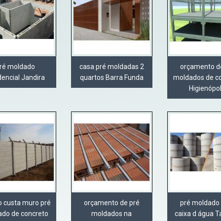
ré moldado
casa pré moldadas 2
orçamento d
dencial Jandira
quartos Barra Funda
moldados de c
Higienópol
o custa muro pré
orçamento de pré
pré moldado
do de concreto
moldados na
caixa d água 