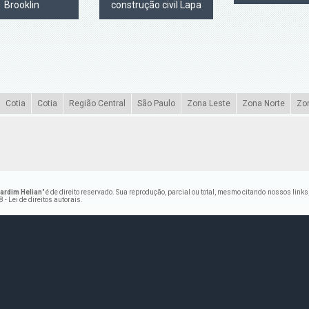
Brooklin
construção civil Lapa
Cotia
Cotia
Região Central
São Paulo
Zona Leste
Zona Norte
Zo
ardim Helian
" é de direito reservado. Sua reprodução, parcial ou total, mesmo citando nossos links
 - Lei de direitos autorais
.