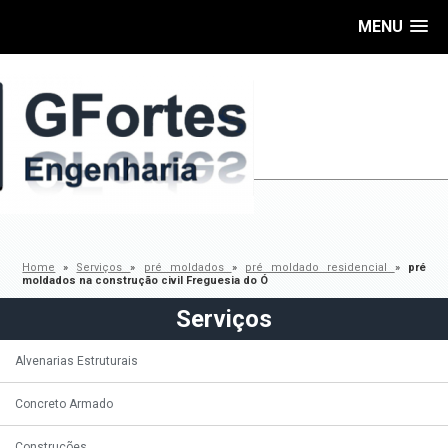
MENU
Home
»
Serviços
»
pré moldados
»
pré moldado residencial
»
pré
moldados na construção civil Freguesia do Ó
Serviços
Alvenarias Estruturais
Concreto Armado
Construções