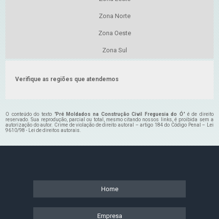
Zona Norte
Zona Oeste
Zona Sul
Verifique as regiões que atendemos
O conteúdo do texto "
Pré Moldados na Construção Civil Freguesia do Ó
" é de direito
reservado. Sua reprodução, parcial ou total, mesmo citando nossos links, é proibida sem a
autorização do autor. Crime de violação de direito autoral – artigo 184 do Código Penal –
Lei
9610/98 - Lei de direitos autorais
.
Home
Empresa