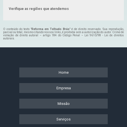
Verifique as regiões que atendemos
O conteúdo do texto "
Reforma em Telhado Brás
" é de direito reservado. Sua reprodução,
parcial ou total, mesmo citando nossos links, é proibida sem a autorização do autor. Crime de
violação de direito autoral – artigo 184 do Código Penal –
Lei 9610/98 - Lei de direitos
autorais
.
Home
Empresa
Missão
Serviços