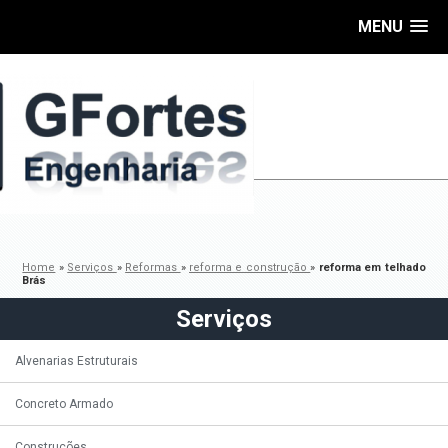
MENU
Home
»
Serviços
»
Reformas
»
reforma e construção
»
reforma em telhado
Brás
Serviços
Alvenarias Estruturais
Concreto Armado
Construções