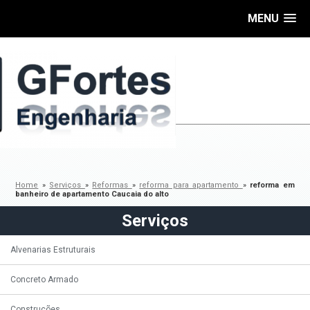
MENU
Home
»
Serviços
»
Reformas
»
reforma para apartamento
»
reforma em
banheiro de apartamento Caucaia do alto
Serviços
Alvenarias Estruturais
Concreto Armado
Construções