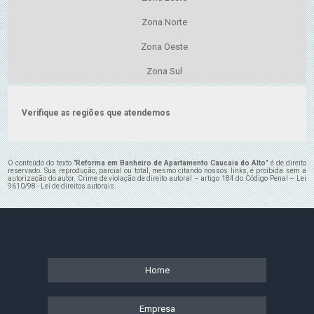
Zona Norte
Zona Oeste
Zona Sul
Verifique as regiões que atendemos
O conteúdo do texto "
Reforma em Banheiro de Apartamento Caucaia do Alto
" é de direito
reservado. Sua reprodução, parcial ou total, mesmo citando nossos links, é proibida sem a
autorização do autor. Crime de violação de direito autoral – artigo 184 do Código Penal –
Lei
9610/98 - Lei de direitos autorais
.
Home
Empresa