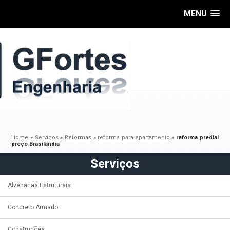
MENU
Home
»
Serviços
»
Reformas
»
reforma para apartamento
»
reforma predial
preço Brasilândia
Serviços
Alvenarias Estruturais
Concreto Armado
Construções