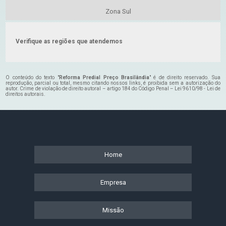
Zona Sul
Verifique as regiões que atendemos
O conteúdo do texto "
Reforma Predial Preço Brasilândia
" é de direito reservado. Sua
reprodução, parcial ou total, mesmo citando nossos links, é proibida sem a autorização do
autor. Crime de violação de direito autoral – artigo 184 do Código Penal –
Lei 9610/98 - Lei de
direitos autorais
.
Home
Empresa
Missão